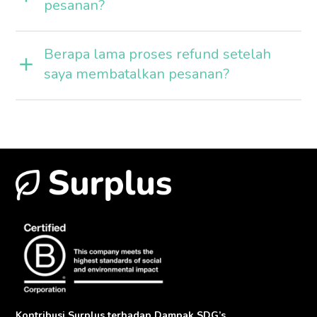
pesanan?
Berapa lama proses refund setelah
saya membatalkan pesanan?
Kontribusi Surplus terhadap Dampak SDG’s