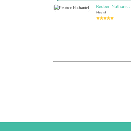
Reuben Nathaniel
Musisi
Rating:
5