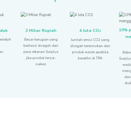
10% p
oduk
3 Miliar Rupiah
4 Juta CO
2
me
erlebih
Besar kerugian yang
Jumlah emisi CO2 yang
h
berhasil dicegah dari
dicegah teremisikan dari
an
para rekanan Surplus
produk waste apabila
Bebe
jika produk tersia-
berakhir di TPA
Surplu
siakan
wadah
meng
dan
dis