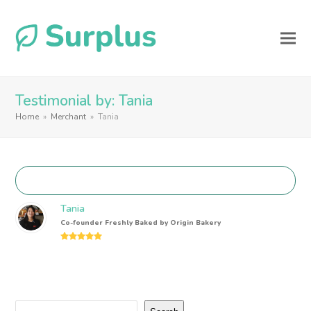
Testimonial by: Tania
Home
»
Merchant
»
Tania
Tania
Co-founder Freshly Baked by Origin Bakery
Rating:
5